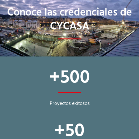
Conoce las credenciales de
CYCASA
+
500
Proyectos exitosos
+
50